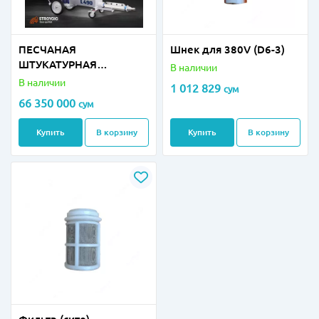
ПЕСЧАНАЯ
Шнек для 380V (D6-3)
ШТУКАТУРНАЯ
В наличии
МАШИНА — L 490
В наличии
1 012 829
сум
66 350 000
сум
Купить
В корзину
Купить
В корзину