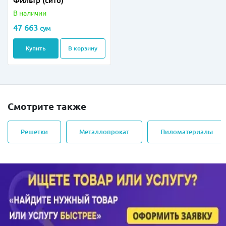
Фильтр (сито)
В наличии
47 663
сум
Купить
В корзину
Смотрите также
Решетки
Металлопрокат
Пиломатериалы