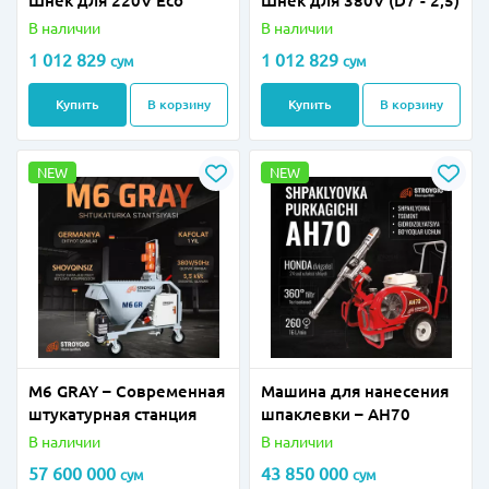
Шнек для 220V Eco
Шнек для 380V (D7 - 2,5)
В наличии
В наличии
1 012 829
1 012 829
сум
сум
Купить
В корзину
Купить
В корзину
NEW
NEW
M6 GRAY – Современная
Машина для нанесения
штукатурная станция
шпаклевки – AH70
В наличии
В наличии
57 600 000
43 850 000
сум
сум